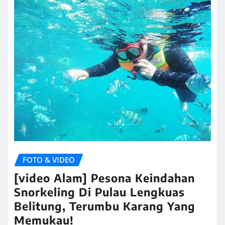
FOTO & VIDEO
[video Alam] Pesona Keindahan
Snorkeling Di Pulau Lengkuas
Belitung, Terumbu Karang Yang
Memukau!