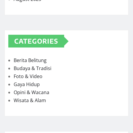
CATEGORIES
Berita Belitung
Budaya & Tradisi
Foto & Video
Gaya Hidup
Opini & Wacana
Wisata & Alam