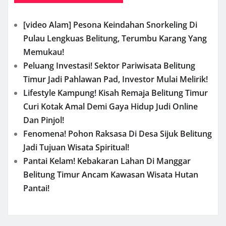
[video Alam] Pesona Keindahan Snorkeling Di
Pulau Lengkuas Belitung, Terumbu Karang Yang
Memukau!
Peluang Investasi! Sektor Pariwisata Belitung
Timur Jadi Pahlawan Pad, Investor Mulai Melirik!
Lifestyle Kampung! Kisah Remaja Belitung Timur
Curi Kotak Amal Demi Gaya Hidup Judi Online
Dan Pinjol!
Fenomena! Pohon Raksasa Di Desa Sijuk Belitung
Jadi Tujuan Wisata Spiritual!
Pantai Kelam! Kebakaran Lahan Di Manggar
Belitung Timur Ancam Kawasan Wisata Hutan
Pantai!