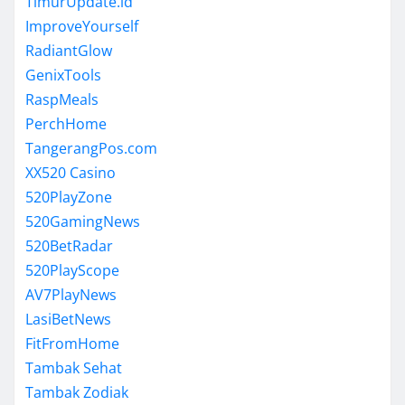
TimurUpdate.id
ImproveYourself
RadiantGlow
GenixTools
RaspMeals
PerchHome
TangerangPos.com
XX520 Casino
520PlayZone
520GamingNews
520BetRadar
520PlayScope
AV7PlayNews
LasiBetNews
FitFromHome
Tambak Sehat
Tambak Zodiak