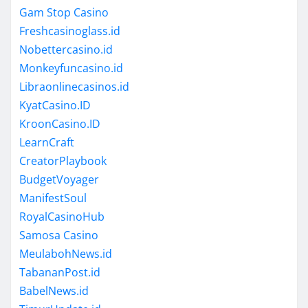
Gam Stop Casino
Freshcasinoglass.id
Nobettercasino.id
Monkeyfuncasino.id
Libraonlinecasinos.id
KyatCasino.ID
KroonCasino.ID
LearnCraft
CreatorPlaybook
BudgetVoyager
ManifestSoul
RoyalCasinoHub
Samosa Casino
MeulabohNews.id
TabananPost.id
BabelNews.id