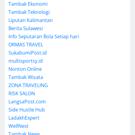
Tambak Ekonomi
Tambak Teknologi
Liputan Kalimantan
Berita Sulawesi
Info Seputaran Bola Setiap hari
ORMAS TRAVEL
SukabumiPost.id
multisportsy.id
Nonton Online
Tambak Wisata
ZONA TRAVELING
RISK SALON
LangsaPost.com
Side Hustle Hub
LadakhExpert
WellNest
Tambak News