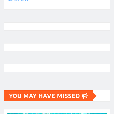
YOU MAY HAVE MISSED