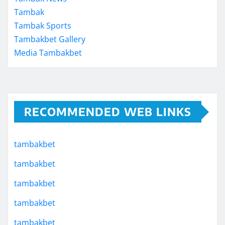
Tambak
Tambak Sports
Tambakbet Gallery
Media Tambakbet
RECOMMENDED WEB LINKS
tambakbet
tambakbet
tambakbet
tambakbet
tambakbet