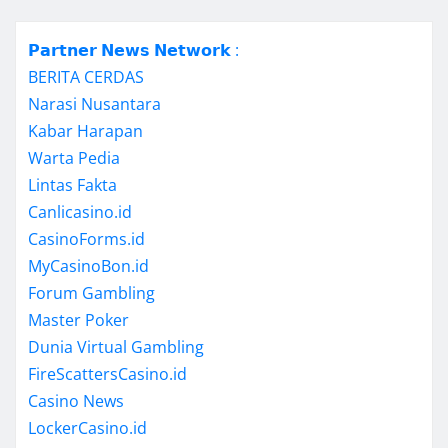
𝗣𝗮𝗿𝘁𝗻𝗲𝗿 𝗡𝗲𝘄𝘀 𝗡𝗲𝘁𝘄𝗼𝗿𝗸 :
BERITA CERDAS
Narasi Nusantara
Kabar Harapan
Warta Pedia
Lintas Fakta
Canlicasino.id
CasinoForms.id
MyCasinoBon.id
Forum Gambling
Master Poker
Dunia Virtual Gambling
FireScattersCasino.id
Casino News
LockerCasino.id