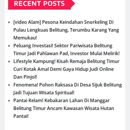
RECENT POSTS
[video Alam] Pesona Keindahan Snorkeling Di
Pulau Lengkuas Belitung, Terumbu Karang Yang
Memukau!
Peluang Investasi! Sektor Pariwisata Belitung
Timur Jadi Pahlawan Pad, Investor Mulai Melirik!
Lifestyle Kampung! Kisah Remaja Belitung Timur
Curi Kotak Amal Demi Gaya Hidup Judi Online
Dan Pinjol!
Fenomena! Pohon Raksasa Di Desa Sijuk Belitung
Jadi Tujuan Wisata Spiritual!
Pantai Kelam! Kebakaran Lahan Di Manggar
Belitung Timur Ancam Kawasan Wisata Hutan
Pantai!