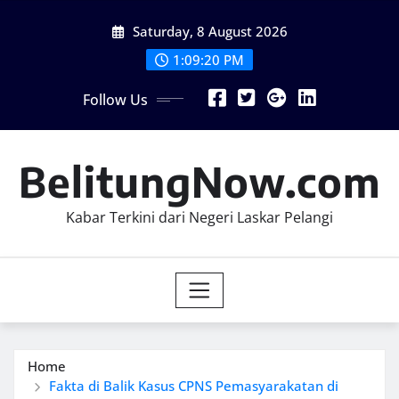
Skip
Saturday, 8 August 2026
to
content
1:09:21 PM
Follow Us
BelitungNow.com
Kabar Terkini dari Negeri Laskar Pelangi
Home
Fakta di Balik Kasus CPNS Pemasyarakatan di