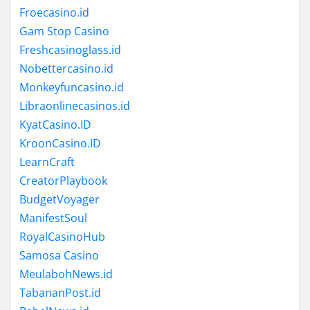
Froecasino.id
Gam Stop Casino
Freshcasinoglass.id
Nobettercasino.id
Monkeyfuncasino.id
Libraonlinecasinos.id
KyatCasino.ID
KroonCasino.ID
LearnCraft
CreatorPlaybook
BudgetVoyager
ManifestSoul
RoyalCasinoHub
Samosa Casino
MeulabohNews.id
TabananPost.id