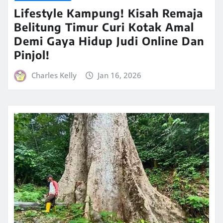
Lifestyle Kampung! Kisah Remaja
Belitung Timur Curi Kotak Amal
Demi Gaya Hidup Judi Online Dan
Pinjol!
Charles Kelly
Jan 16, 2026