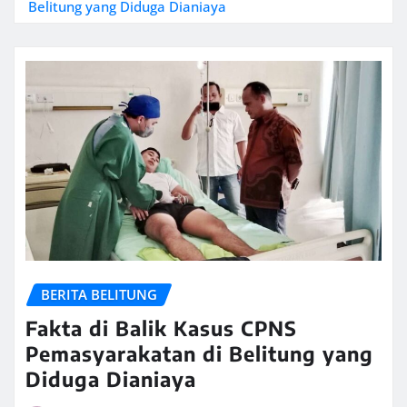
Belitung yang Diduga Dianiaya
BERITA BELITUNG
Fakta di Balik Kasus CPNS
Pemasyarakatan di Belitung yang
Diduga Dianiaya