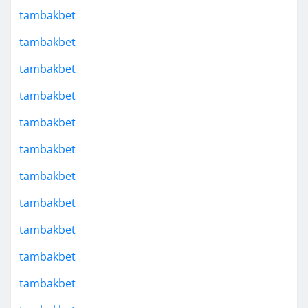
tambakbet
tambakbet
tambakbet
tambakbet
tambakbet
tambakbet
tambakbet
tambakbet
tambakbet
tambakbet
tambakbet