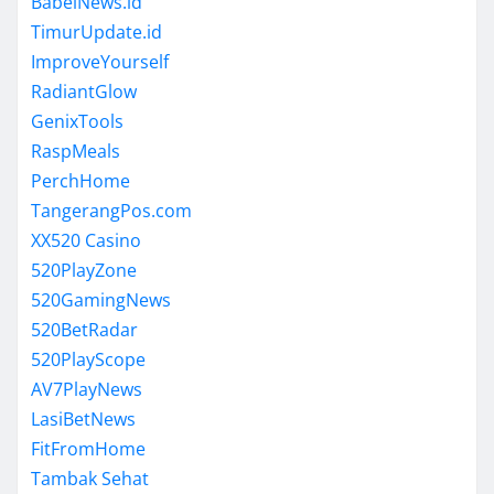
BabelNews.id
TimurUpdate.id
ImproveYourself
RadiantGlow
GenixTools
RaspMeals
PerchHome
TangerangPos.com
XX520 Casino
520PlayZone
520GamingNews
520BetRadar
520PlayScope
AV7PlayNews
LasiBetNews
FitFromHome
Tambak Sehat