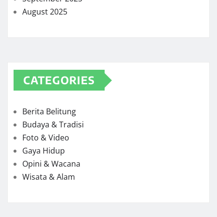
August 2025
CATEGORIES
Berita Belitung
Budaya & Tradisi
Foto & Video
Gaya Hidup
Opini & Wacana
Wisata & Alam