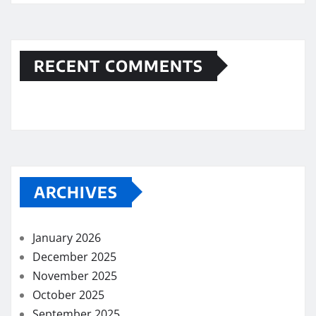
RECENT COMMENTS
ARCHIVES
January 2026
December 2025
November 2025
October 2025
September 2025