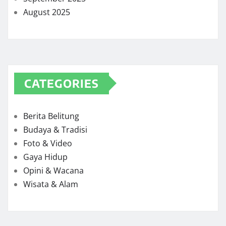
August 2025
CATEGORIES
Berita Belitung
Budaya & Tradisi
Foto & Video
Gaya Hidup
Opini & Wacana
Wisata & Alam