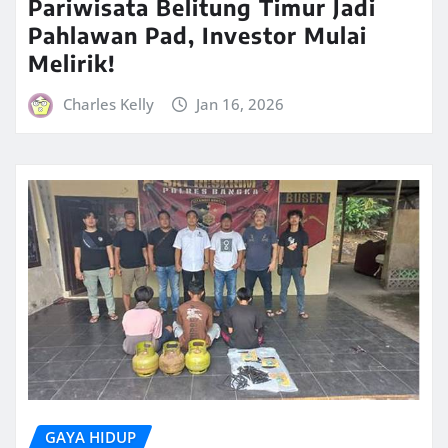
Pariwisata Belitung Timur Jadi
Pahlawan Pad, Investor Mulai
Melirik!
Charles Kelly
Jan 16, 2026
GAYA HIDUP