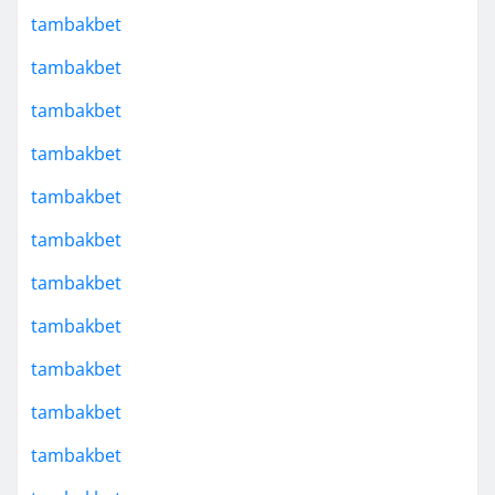
tambakbet
tambakbet
tambakbet
tambakbet
tambakbet
tambakbet
tambakbet
tambakbet
tambakbet
tambakbet
tambakbet