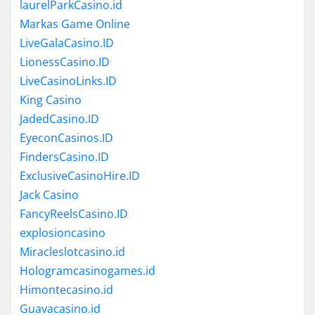
laurelParkCasino.id
Markas Game Online
LiveGalaCasino.ID
LionessCasino.ID
LiveCasinoLinks.ID
King Casino
JadedCasino.ID
EyeconCasinos.ID
FindersCasino.ID
ExclusiveCasinoHire.ID
Jack Casino
FancyReelsCasino.ID
explosioncasino
Miracleslotcasino.id
Hologramcasinogames.id
Himontecasino.id
Guavacasino.id