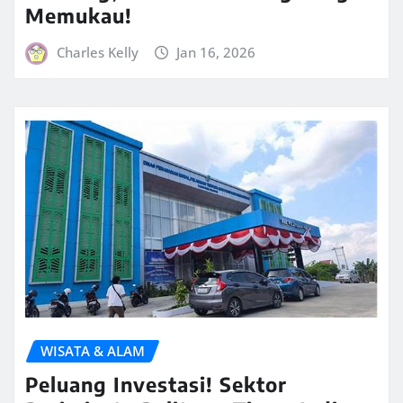
Memukau!
Charles Kelly
Jan 16, 2026
WISATA & ALAM
Peluang Investasi! Sektor