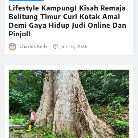
Lifestyle Kampung! Kisah Remaja
Belitung Timur Curi Kotak Amal
Demi Gaya Hidup Judi Online Dan
Pinjol!
Charles Kelly
Jan 16, 2026