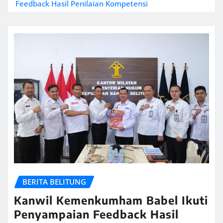
Feedback Hasil Penilaian Kompetensi
BERITA BELITUNG
Kanwil Kemenkumham Babel Ikuti
Penyampaian Feedback Hasil