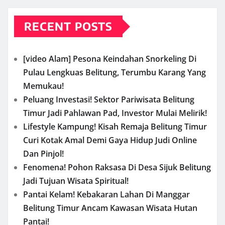
RECENT POSTS
[video Alam] Pesona Keindahan Snorkeling Di
Pulau Lengkuas Belitung, Terumbu Karang Yang
Memukau!
Peluang Investasi! Sektor Pariwisata Belitung
Timur Jadi Pahlawan Pad, Investor Mulai Melirik!
Lifestyle Kampung! Kisah Remaja Belitung Timur
Curi Kotak Amal Demi Gaya Hidup Judi Online
Dan Pinjol!
Fenomena! Pohon Raksasa Di Desa Sijuk Belitung
Jadi Tujuan Wisata Spiritual!
Pantai Kelam! Kebakaran Lahan Di Manggar
Belitung Timur Ancam Kawasan Wisata Hutan
Pantai!