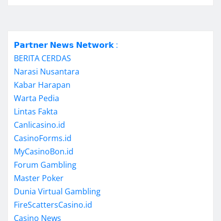
𝗣𝗮𝗿𝘁𝗻𝗲𝗿 𝗡𝗲𝘄𝘀 𝗡𝗲𝘁𝘄𝗼𝗿𝗸 :
BERITA CERDAS
Narasi Nusantara
Kabar Harapan
Warta Pedia
Lintas Fakta
Canlicasino.id
CasinoForms.id
MyCasinoBon.id
Forum Gambling
Master Poker
Dunia Virtual Gambling
FireScattersCasino.id
Casino News