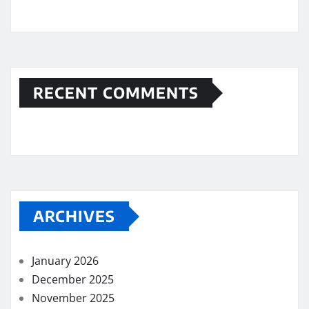
RECENT COMMENTS
ARCHIVES
January 2026
December 2025
November 2025