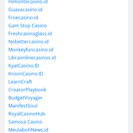
Himontecasino.id
Guavacasino.id
Froecasino.id
Gam Stop Casino
Freshcasinoglass.id
Nobettercasino.id
Monkeyfuncasino.id
Libraonlinecasinos.id
KyatCasino.ID
KroonCasino.ID
LearnCraft
CreatorPlaybook
BudgetVoyager
ManifestSoul
RoyalCasinoHub
Samosa Casino
MeulabohNews.id