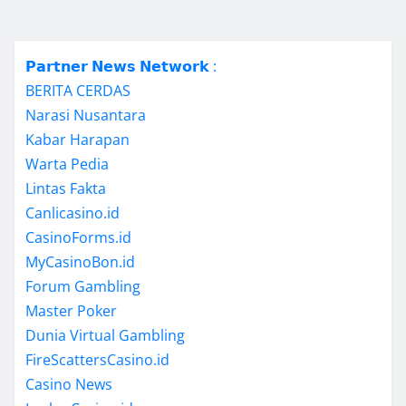
𝗣𝗮𝗿𝘁𝗻𝗲𝗿 𝗡𝗲𝘄𝘀 𝗡𝗲𝘁𝘄𝗼𝗿𝗸 :
BERITA CERDAS
Narasi Nusantara
Kabar Harapan
Warta Pedia
Lintas Fakta
Canlicasino.id
CasinoForms.id
MyCasinoBon.id
Forum Gambling
Master Poker
Dunia Virtual Gambling
FireScattersCasino.id
Casino News