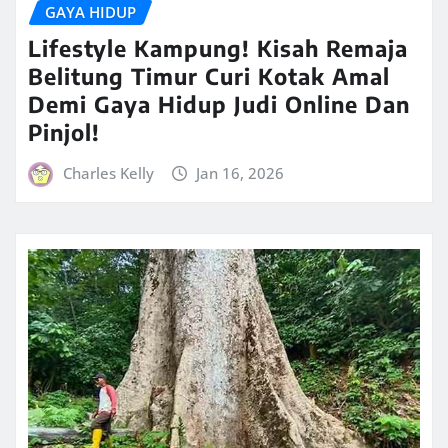
GAYA HIDUP
Lifestyle Kampung! Kisah Remaja
Belitung Timur Curi Kotak Amal
Demi Gaya Hidup Judi Online Dan
Pinjol!
Charles Kelly
Jan 16, 2026