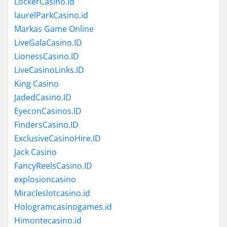
LockerCasino.id
laurelParkCasino.id
Markas Game Online
LiveGalaCasino.ID
LionessCasino.ID
LiveCasinoLinks.ID
King Casino
JadedCasino.ID
EyeconCasinos.ID
FindersCasino.ID
ExclusiveCasinoHire.ID
Jack Casino
FancyReelsCasino.ID
explosioncasino
Miracleslotcasino.id
Hologramcasinogames.id
Himontecasino.id