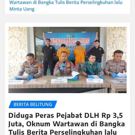
Wartawan di Bangka Tulis Berita Perselingkuhan lalu
Minta Uang
BERITA BELITUNG
Diduga Peras Pejabat DLH Rp 3,5
Juta, Oknum Wartawan di Bangka
Tulis Berita Perselingkuhan lalu