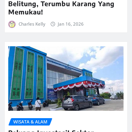
Belitung, Terumbu Karang Yang
Memukau!
Charles Kelly
Jan 16, 2026
WISATA & ALAM