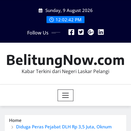
Skip
Sunday, 9 August 2026
to
content
12:02:43 PM
Follow Us
BelitungNow.com
Kabar Terkini dari Negeri Laskar Pelangi
Home
Diduga Peras Pejabat DLH Rp 3,5 Juta, Oknum