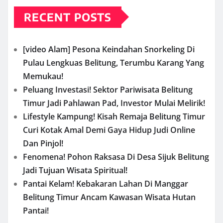
RECENT POSTS
[video Alam] Pesona Keindahan Snorkeling Di
Pulau Lengkuas Belitung, Terumbu Karang Yang
Memukau!
Peluang Investasi! Sektor Pariwisata Belitung
Timur Jadi Pahlawan Pad, Investor Mulai Melirik!
Lifestyle Kampung! Kisah Remaja Belitung Timur
Curi Kotak Amal Demi Gaya Hidup Judi Online
Dan Pinjol!
Fenomena! Pohon Raksasa Di Desa Sijuk Belitung
Jadi Tujuan Wisata Spiritual!
Pantai Kelam! Kebakaran Lahan Di Manggar
Belitung Timur Ancam Kawasan Wisata Hutan
Pantai!