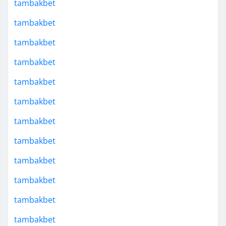
tambakbet
tambakbet
tambakbet
tambakbet
tambakbet
tambakbet
tambakbet
tambakbet
tambakbet
tambakbet
tambakbet
tambakbet