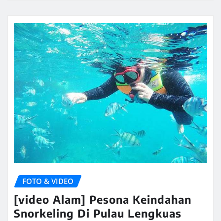
FOTO & VIDEO
[video Alam] Pesona Keindahan
Snorkeling Di Pulau Lengkuas