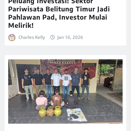
Peluang Investasi! Sektor
Pariwisata Belitung Timur Jadi
Pahlawan Pad, Investor Mulai
Melirik!
Charles Kelly
Jan 16, 2026