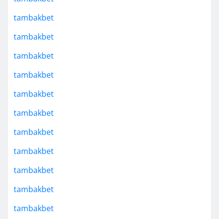
tambakbet
tambakbet
tambakbet
tambakbet
tambakbet
tambakbet
tambakbet
tambakbet
tambakbet
tambakbet
tambakbet