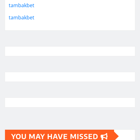
tambakbet
tambakbet
YOU MAY HAVE MISSED