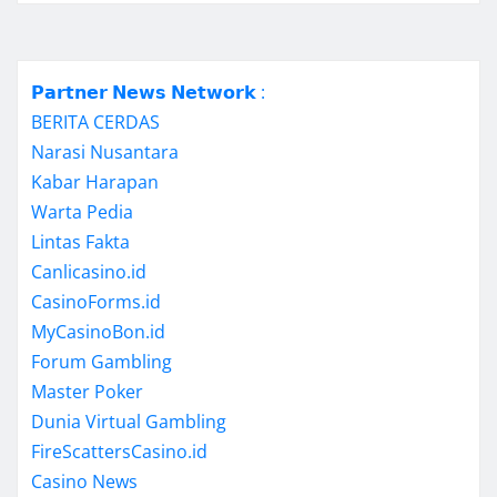
𝗣𝗮𝗿𝘁𝗻𝗲𝗿 𝗡𝗲𝘄𝘀 𝗡𝗲𝘁𝘄𝗼𝗿𝗸 :
BERITA CERDAS
Narasi Nusantara
Kabar Harapan
Warta Pedia
Lintas Fakta
Canlicasino.id
CasinoForms.id
MyCasinoBon.id
Forum Gambling
Master Poker
Dunia Virtual Gambling
FireScattersCasino.id
Casino News