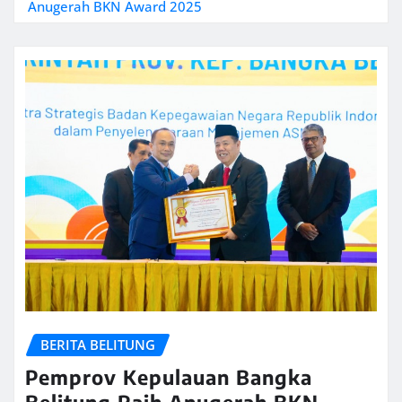
Anugerah BKN Award 2025
BERITA BELITUNG
Pemprov Kepulauan Bangka