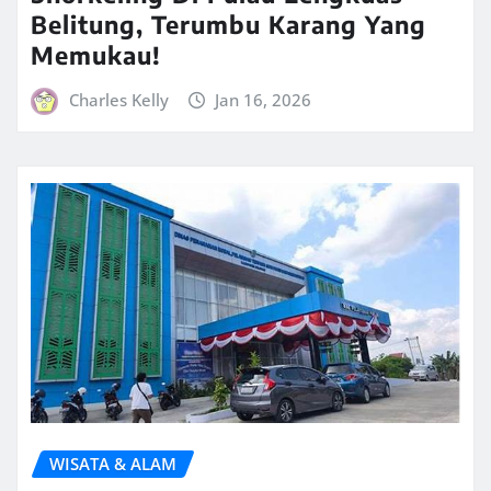
Belitung, Terumbu Karang Yang
Memukau!
Charles Kelly
Jan 16, 2026
WISATA & ALAM