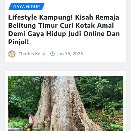
GAYA HIDUP
Lifestyle Kampung! Kisah Remaja
Belitung Timur Curi Kotak Amal
Demi Gaya Hidup Judi Online Dan
Pinjol!
Charles Kelly
Jan 16, 2026