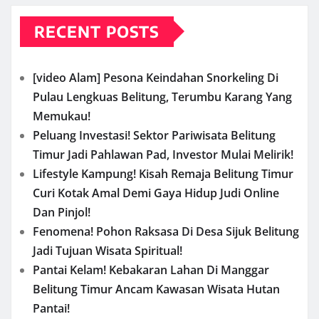
RECENT POSTS
[video Alam] Pesona Keindahan Snorkeling Di
Pulau Lengkuas Belitung, Terumbu Karang Yang
Memukau!
Peluang Investasi! Sektor Pariwisata Belitung
Timur Jadi Pahlawan Pad, Investor Mulai Melirik!
Lifestyle Kampung! Kisah Remaja Belitung Timur
Curi Kotak Amal Demi Gaya Hidup Judi Online
Dan Pinjol!
Fenomena! Pohon Raksasa Di Desa Sijuk Belitung
Jadi Tujuan Wisata Spiritual!
Pantai Kelam! Kebakaran Lahan Di Manggar
Belitung Timur Ancam Kawasan Wisata Hutan
Pantai!