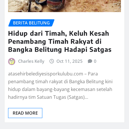
BERITA BELITUNG
Hidup dari Timah, Keluh Kesah
Penambang Timah Rakyat di
Bangka Belitung Hadapi Satgas
Charles Kelly
Oct 11, 2025
0
atasehirbelediyesisporkulubu.com – Para
penambang timah rakyat di Bangka Belitung kini
hidup dalam bayang-bayang kecemasan setelah
hadirnya tim Satuan Tugas (Satgas)…
READ MORE