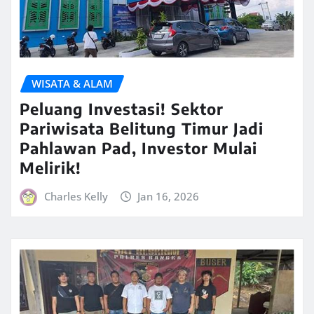
WISATA & ALAM
Peluang Investasi! Sektor
Pariwisata Belitung Timur Jadi
Pahlawan Pad, Investor Mulai
Melirik!
Charles Kelly
Jan 16, 2026