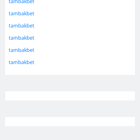
tambakbet
tambakbet
tambakbet
tambakbet
tambakbet
tambakbet