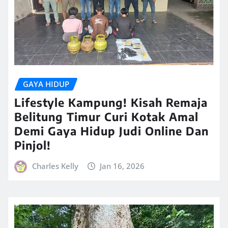
GAYA HIDUP
Lifestyle Kampung! Kisah Remaja
Belitung Timur Curi Kotak Amal
Demi Gaya Hidup Judi Online Dan
Pinjol!
Charles Kelly
Jan 16, 2026