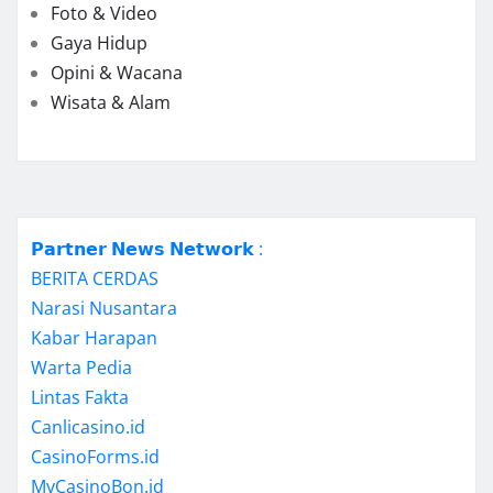
Foto & Video
Gaya Hidup
Opini & Wacana
Wisata & Alam
𝗣𝗮𝗿𝘁𝗻𝗲𝗿 𝗡𝗲𝘄𝘀 𝗡𝗲𝘁𝘄𝗼𝗿𝗸 :
BERITA CERDAS
Narasi Nusantara
Kabar Harapan
Warta Pedia
Lintas Fakta
Canlicasino.id
CasinoForms.id
MyCasinoBon.id