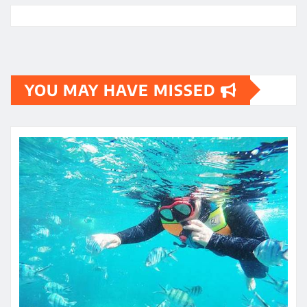
YOU MAY HAVE MISSED