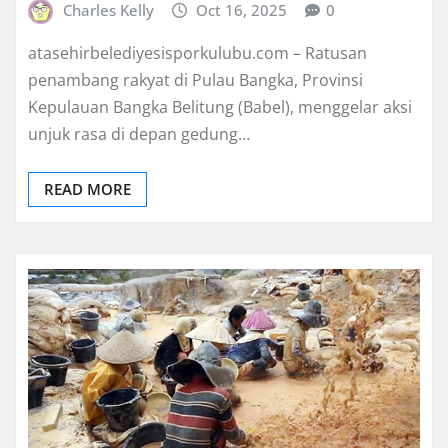
Charles Kelly
Oct 16, 2025
0
atasehirbelediyesisporkulubu.com – Ratusan
penambang rakyat di Pulau Bangka, Provinsi
Kepulauan Bangka Belitung (Babel), menggelar aksi
unjuk rasa di depan gedung…
READ MORE