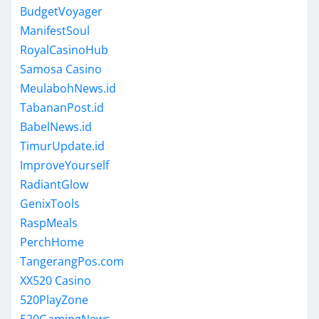
BudgetVoyager
ManifestSoul
RoyalCasinoHub
Samosa Casino
MeulabohNews.id
TabananPost.id
BabelNews.id
TimurUpdate.id
ImproveYourself
RadiantGlow
GenixTools
RaspMeals
PerchHome
TangerangPos.com
XX520 Casino
520PlayZone
520GamingNews