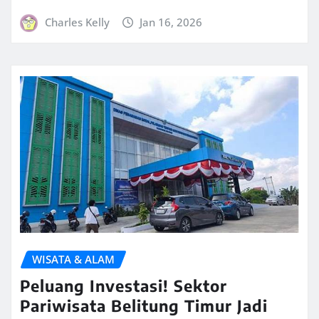
Charles Kelly
Jan 16, 2026
WISATA & ALAM
Peluang Investasi! Sektor
Pariwisata Belitung Timur Jadi