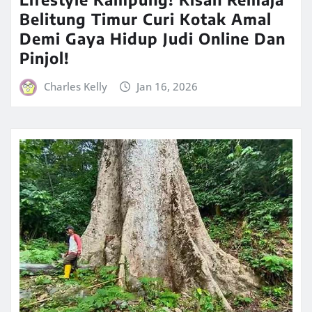
Belitung Timur Curi Kotak Amal
Demi Gaya Hidup Judi Online Dan
Pinjol!
Charles Kelly
Jan 16, 2026