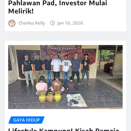
Pahlawan Pad, Investor Mulai
Melirik!
Charles Kelly
Jan 16, 2026
GAYA HIDUP
Lifestyle Kampung! Kisah Remaja