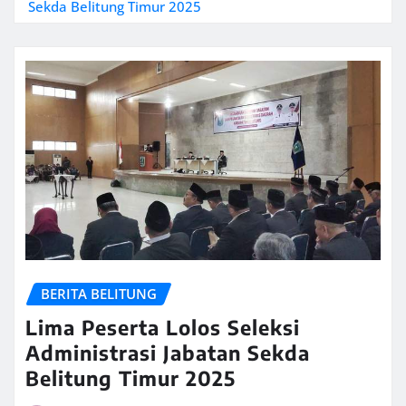
Sekda Belitung Timur 2025
BERITA BELITUNG
Lima Peserta Lolos Seleksi
Administrasi Jabatan Sekda
Belitung Timur 2025