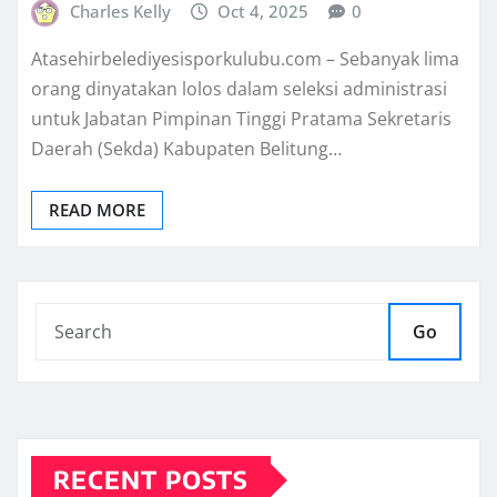
Charles Kelly
Oct 4, 2025
0
Atasehirbelediyesisporkulubu.com – Sebanyak lima
orang dinyatakan lolos dalam seleksi administrasi
untuk Jabatan Pimpinan Tinggi Pratama Sekretaris
Daerah (Sekda) Kabupaten Belitung…
READ MORE
Go
RECENT POSTS