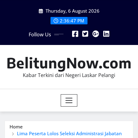
Skip
Thursday, 6 August 2026
to
content
2:36:48 PM
Follow Us
BelitungNow.com
Kabar Terkini dari Negeri Laskar Pelangi
Home
Lima Peserta Lolos Seleksi Administrasi Jabatan