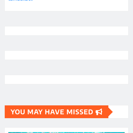
YOU MAY HAVE MISSED