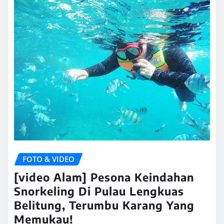
FOTO & VIDEO
[video Alam] Pesona Keindahan
Snorkeling Di Pulau Lengkuas
Belitung, Terumbu Karang Yang
Memukau!