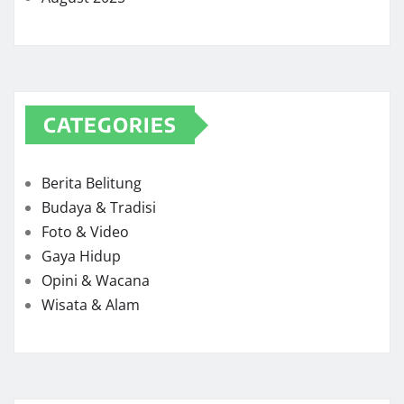
CATEGORIES
Berita Belitung
Budaya & Tradisi
Foto & Video
Gaya Hidup
Opini & Wacana
Wisata & Alam