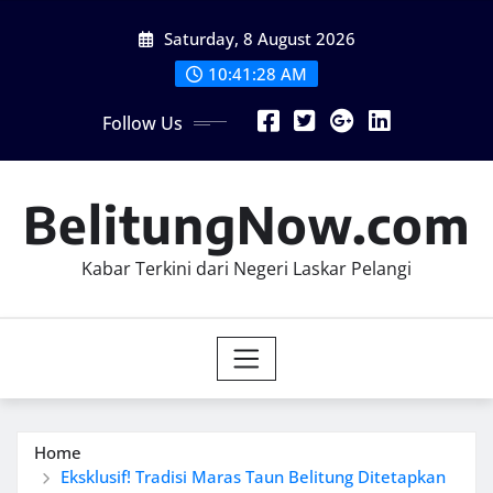
Skip
Saturday, 8 August 2026
to
content
10:41:29 AM
Follow Us
BelitungNow.com
Kabar Terkini dari Negeri Laskar Pelangi
Home
Eksklusif! Tradisi Maras Taun Belitung Ditetapkan