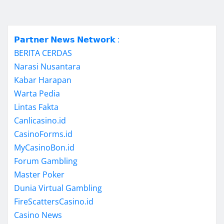
𝗣𝗮𝗿𝘁𝗻𝗲𝗿 𝗡𝗲𝘄𝘀 𝗡𝗲𝘁𝘄𝗼𝗿𝗸 :
BERITA CERDAS
Narasi Nusantara
Kabar Harapan
Warta Pedia
Lintas Fakta
Canlicasino.id
CasinoForms.id
MyCasinoBon.id
Forum Gambling
Master Poker
Dunia Virtual Gambling
FireScattersCasino.id
Casino News