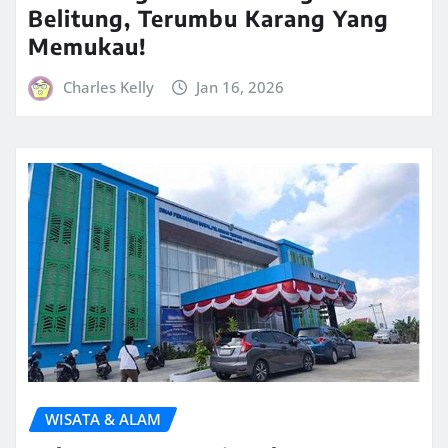
Belitung, Terumbu Karang Yang
Memukau!
Charles Kelly
Jan 16, 2026
WISATA & ALAM