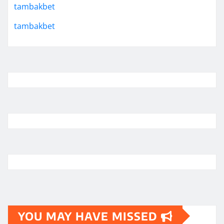
tambakbet
tambakbet
YOU MAY HAVE MISSED