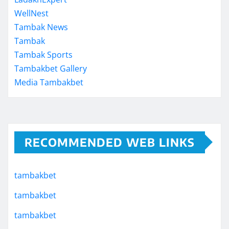
WellNest
Tambak News
Tambak
Tambak Sports
Tambakbet Gallery
Media Tambakbet
RECOMMENDED WEB LINKS
tambakbet
tambakbet
tambakbet