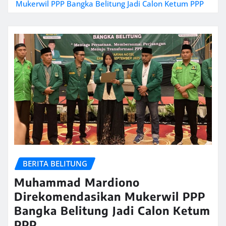
Mukerwil PPP Bangka Belitung Jadi Calon Ketum PPP
BERITA BELITUNG
Muhammad Mardiono
Direkomendasikan Mukerwil PPP
Bangka Belitung Jadi Calon Ketum
PPP