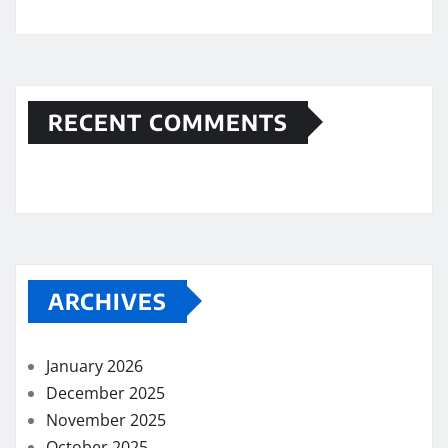
RECENT COMMENTS
ARCHIVES
January 2026
December 2025
November 2025
October 2025