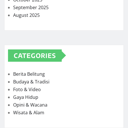
September 2025
August 2025
CATEGORIES
Berita Belitung
Budaya & Tradisi
Foto & Video
Gaya Hidup
Opini & Wacana
Wisata & Alam