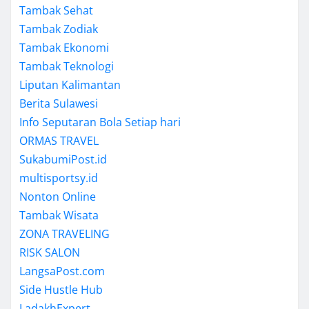
Tambak Sehat
Tambak Zodiak
Tambak Ekonomi
Tambak Teknologi
Liputan Kalimantan
Berita Sulawesi
Info Seputaran Bola Setiap hari
ORMAS TRAVEL
SukabumiPost.id
multisportsy.id
Nonton Online
Tambak Wisata
ZONA TRAVELING
RISK SALON
LangsaPost.com
Side Hustle Hub
LadakhExpert