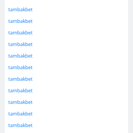
tambakbet
tambakbet
tambakbet
tambakbet
tambakbet
tambakbet
tambakbet
tambakbet
tambakbet
tambakbet
tambakbet