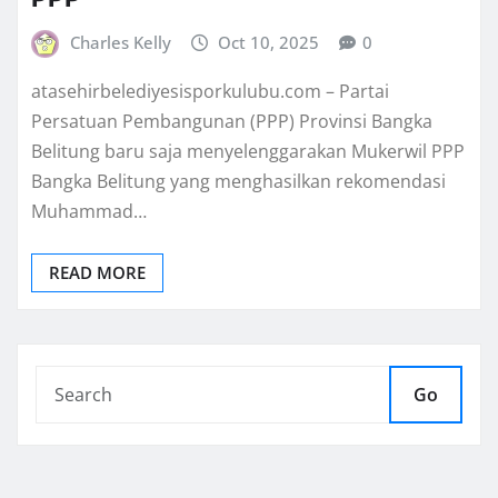
Charles Kelly
Oct 10, 2025
0
atasehirbelediyesisporkulubu.com – Partai
Persatuan Pembangunan (PPP) Provinsi Bangka
Belitung baru saja menyelenggarakan Mukerwil PPP
Bangka Belitung yang menghasilkan rekomendasi
Muhammad…
READ MORE
Go