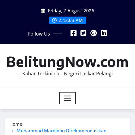
Skip
Friday, 7 August 2026
to
content
2:43:05 AM
Follow Us
BelitungNow.com
Kabar Terkini dari Negeri Laskar Pelangi
Home
Muhammad Mardiono Direkomendasikan