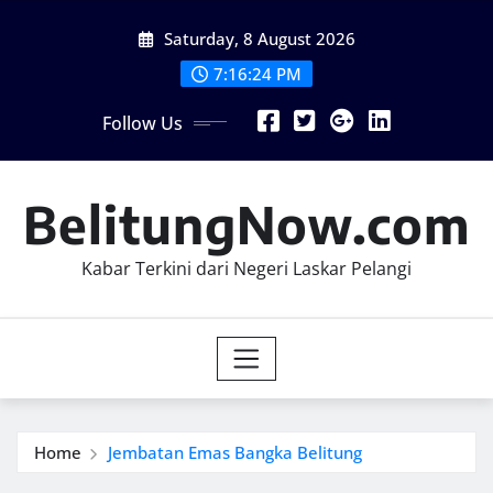
Skip
Saturday, 8 August 2026
to
content
7:16:26 PM
Follow Us
BelitungNow.com
Kabar Terkini dari Negeri Laskar Pelangi
Home
Jembatan Emas Bangka Belitung