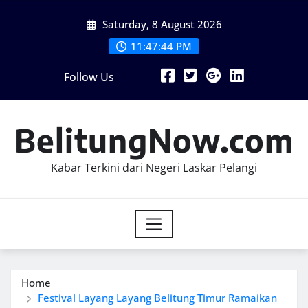
Skip
Saturday, 8 August 2026
to
content
11:47:45 PM
Follow Us
BelitungNow.com
Kabar Terkini dari Negeri Laskar Pelangi
Home
Festival Layang Layang Belitung Timur Ramaikan