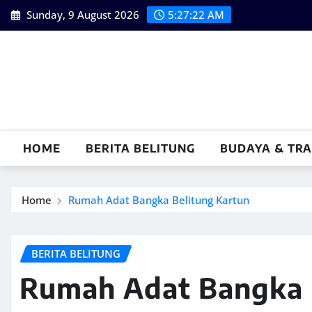
Skip
Sunday, 9 August 2026
5:27:23 AM
to
content
HOME
BERITA BELITUNG
BUDAYA & TRA
Home
Rumah Adat Bangka Belitung Kartun
BERITA BELITUNG
Rumah Adat Bangka 