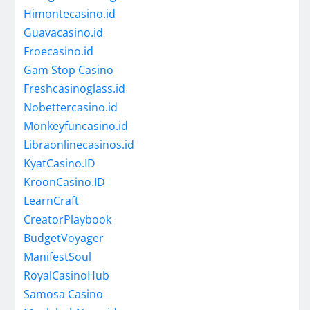
Himontecasino.id
Guavacasino.id
Froecasino.id
Gam Stop Casino
Freshcasinoglass.id
Nobettercasino.id
Monkeyfuncasino.id
Libraonlinecasinos.id
KyatCasino.ID
KroonCasino.ID
LearnCraft
CreatorPlaybook
BudgetVoyager
ManifestSoul
RoyalCasinoHub
Samosa Casino