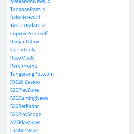
MeulabohNews.id
TabananPost.id
BabelNews.id
TimurUpdate.id
ImproveYourself
RadiantGlow
GenixTools
RaspMeals
PerchHome
TangerangPos.com
XX520 Casino
520PlayZone
520GamingNews
520BetRadar
520PlayScope
AV7PlayNews
LasiBetNews