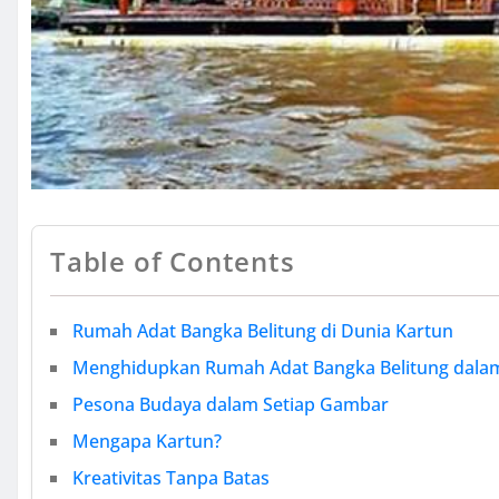
Table of Contents
Rumah Adat Bangka Belitung di Dunia Kartun
Menghidupkan Rumah Adat Bangka Belitung dala
Pesona Budaya dalam Setiap Gambar
Mengapa Kartun?
Kreativitas Tanpa Batas