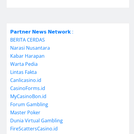
𝗣𝗮𝗿𝘁𝗻𝗲𝗿 𝗡𝗲𝘄𝘀 𝗡𝗲𝘁𝘄𝗼𝗿𝗸 :
BERITA CERDAS
Narasi Nusantara
Kabar Harapan
Warta Pedia
Lintas Fakta
Canlicasino.id
CasinoForms.id
MyCasinoBon.id
Forum Gambling
Master Poker
Dunia Virtual Gambling
FireScattersCasino.id