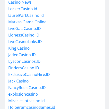
Casino News
LockerCasino.id
laurelParkCasino.id
Markas Game Online
LiveGalaCasino.ID
LionessCasino.ID
LiveCasinoLinks.ID
King Casino
JadedCasino.ID
EyeconCasinos.ID
FindersCasino.ID
ExclusiveCasinoHire.ID
Jack Casino
FancyReelsCasino.ID
explosioncasino
Miracleslotcasino.id
Hologramcasinogames.id