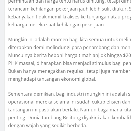
permintaan dan harga tentu harus dihitung, tetapi dim
terancam kehilangan pekerjaan jauh lebih sulit diukur. 
kebanyakan tidak memiliki akses ke tunjangan atau p
keluarga mereka saat kehilangan pekerjaan.
Mungkin ini adalah momen bagi kita semua untuk meliha
diterapkan demi melindungi para penambang dan menja
Munculnya berita heboh! harga timah anjlok hingga $20
PHK massal, diharapkan bisa menjadi stimulus bagi pe
Bukan hanya menegakkan regulasi, tetapi juga member
menghadapi tantangan ekonomi global.
Sementara demikian, bagi industri mungkin ini adalah 
operasional mereka selama ini sudah cukup efisien dan
tantangan ini pasti akan berlalu. Namun bagaimana kita
penting. Dunia tambang Belitung diyakini akan kembali 
dengan wajah yang sedikit berbeda.