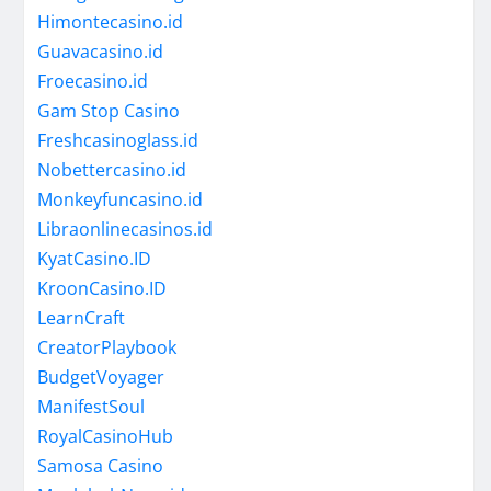
Himontecasino.id
Guavacasino.id
Froecasino.id
Gam Stop Casino
Freshcasinoglass.id
Nobettercasino.id
Monkeyfuncasino.id
Libraonlinecasinos.id
KyatCasino.ID
KroonCasino.ID
LearnCraft
CreatorPlaybook
BudgetVoyager
ManifestSoul
RoyalCasinoHub
Samosa Casino