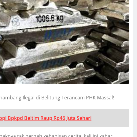
nambang Ilegal di Belitung Terancam PHK Massal!
pi Bpkpd Beltim Raup Rp46 Juta Sehari
aknya tak pernah kehabisan cerita, kali ini kabar