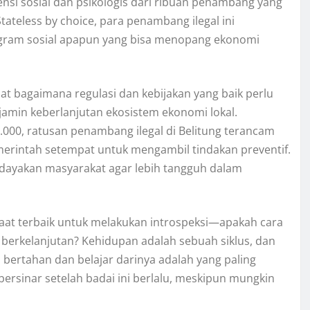
ensi sosial dan psikologis dari ribuan penambang yang
Stateless by choice, para penambang ilegal ini
rogram sosial apapun yang bisa menopang ekonomi
t bagaimana regulasi dan kebijakan yang baik perlu
min keberlanjutan ekosistem ekonomi lokal.
.000, ratusan penambang ilegal di Belitung terancam
merintah setempat untuk mengambil tindakan preventif.
dayakan masyarakat agar lebih tangguh dalam
saat terbaik untuk melakukan introspeksi—apakah cara
 berkelanjutan? Kehidupan adalah sebuah siklus, dan
 bertahan dan belajar darinya adalah yang paling
bersinar setelah badai ini berlalu, meskipun mungkin