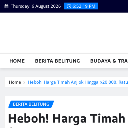
Skip
Thursday, 6 August 2026
6:52:20 PM
to
content
HOME
BERITA BELITUNG
BUDAYA & TRA
Home
Heboh! Harga Timah Anjlok Hingga $20.000, Ratu
BERITA BELITUNG
Heboh! Harga Timah 