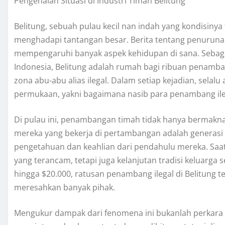
Pengenalan Situasi di Industri Timah Belitung
Belitung, sebuah pulau kecil nan indah yang kondisinya 
menghadapi tantangan besar. Berita tentang penurunan
mempengaruhi banyak aspek kehidupan di sana. Sebagai
Indonesia, Belitung adalah rumah bagi ribuan penamb
zona abu-abu alias ilegal. Dalam setiap kejadian, selalu 
permukaan, yakni bagaimana nasib para penambang ilegal
Di pulau ini, penambangan timah tidak hanya bermakna 
mereka yang bekerja di pertambangan adalah generasi k
pengetahuan dan keahlian dari pendahulu mereka. Saat
yang terancam, tetapi juga kelanjutan tradisi keluarga 
hingga $20.000, ratusan penambang ilegal di Belitung 
meresahkan banyak pihak.
Mengukur dampak dari fenomena ini bukanlah perkara s