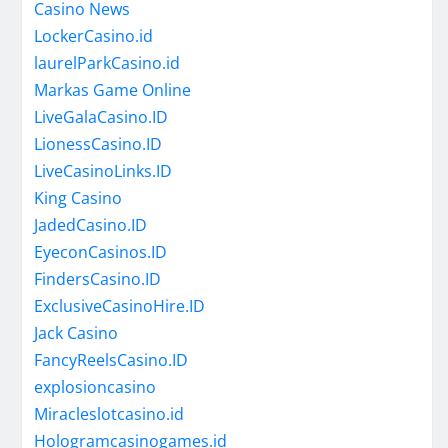
Casino News
LockerCasino.id
laurelParkCasino.id
Markas Game Online
LiveGalaCasino.ID
LionessCasino.ID
LiveCasinoLinks.ID
King Casino
JadedCasino.ID
EyeconCasinos.ID
FindersCasino.ID
ExclusiveCasinoHire.ID
Jack Casino
FancyReelsCasino.ID
explosioncasino
Miracleslotcasino.id
Hologramcasinogames.id