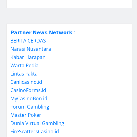
𝗣𝗮𝗿𝘁𝗻𝗲𝗿 𝗡𝗲𝘄𝘀 𝗡𝗲𝘁𝘄𝗼𝗿𝗸 :
BERITA CERDAS
Narasi Nusantara
Kabar Harapan
Warta Pedia
Lintas Fakta
Canlicasino.id
CasinoForms.id
MyCasinoBon.id
Forum Gambling
Master Poker
Dunia Virtual Gambling
FireScattersCasino.id