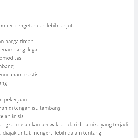
sumber pengetahuan lebih lanjut:
an harga timah
penambang ilegal
komoditas
ambang
enurunan drastis
ang
an pekerjaan
an di tengah isu tambang
elah krisis
angka, melainkan perwakilan dari dinamika yang terjadi
ua diajak untuk mengerti lebih dalam tentang