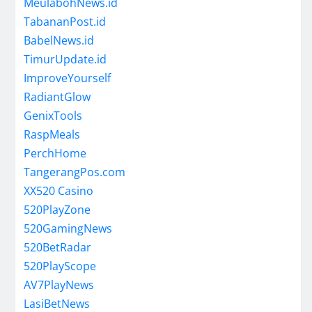
MeulabohNews.id
TabananPost.id
BabelNews.id
TimurUpdate.id
ImproveYourself
RadiantGlow
GenixTools
RaspMeals
PerchHome
TangerangPos.com
XX520 Casino
520PlayZone
520GamingNews
520BetRadar
520PlayScope
AV7PlayNews
LasiBetNews