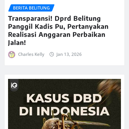
BERITA BELITUNG
Transparansi! Dprd Belitung
Panggil Kadis Pu, Pertanyakan
Realisasi Anggaran Perbaikan
Jalan!
Charles Kelly
Jan 13, 2026