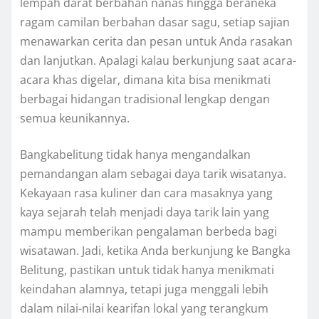
lempah darat berbahan nanas hingga beraneka
ragam camilan berbahan dasar sagu, setiap sajian
menawarkan cerita dan pesan untuk Anda rasakan
dan lanjutkan. Apalagi kalau berkunjung saat acara-
acara khas digelar, dimana kita bisa menikmati
berbagai hidangan tradisional lengkap dengan
semua keunikannya.
Bangkabelitung tidak hanya mengandalkan
pemandangan alam sebagai daya tarik wisatanya.
Kekayaan rasa kuliner dan cara masaknya yang
kaya sejarah telah menjadi daya tarik lain yang
mampu memberikan pengalaman berbeda bagi
wisatawan. Jadi, ketika Anda berkunjung ke Bangka
Belitung, pastikan untuk tidak hanya menikmati
keindahan alamnya, tetapi juga menggali lebih
dalam nilai-nilai kearifan lokal yang terangkum