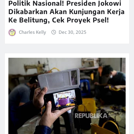
Politik Nasional! Presiden Jokowi
Dikabarkan Akan Kunjungan Kerja
Ke Belitung, Cek Proyek Psel!
Charles Kelly
Dec 30, 2025