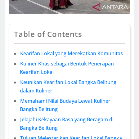
Table of Contents
Kearifan Lokal yang Merekatkan Komunitas
Kuliner Khas sebagai Bentuk Penerapan
Kearifan Lokal
Keunikan Kearifan Lokal Bangka Belitung
dalam Kuliner
Memahami Nilai Budaya Lewat Kuliner
Bangka Belitung
Jelajahi Kekayaan Rasa yang Beragam di
Bangka Belitung
Tujuan Melestarikan Kearifan Lokal Bangka