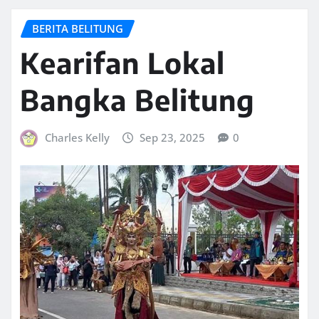
BERITA BELITUNG
Kearifan Lokal
Bangka Belitung
Charles Kelly
Sep 23, 2025
0