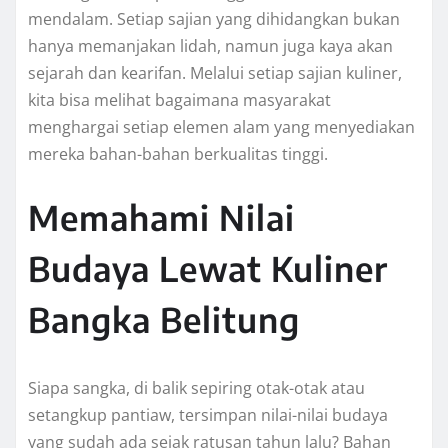
mendalam. Setiap sajian yang dihidangkan bukan
hanya memanjakan lidah, namun juga kaya akan
sejarah dan kearifan. Melalui setiap sajian kuliner,
kita bisa melihat bagaimana masyarakat
menghargai setiap elemen alam yang menyediakan
mereka bahan-bahan berkualitas tinggi.
Memahami Nilai
Budaya Lewat Kuliner
Bangka Belitung
Siapa sangka, di balik sepiring otak-otak atau
setangkup pantiaw, tersimpan nilai-nilai budaya
yang sudah ada sejak ratusan tahun lalu? Bahan