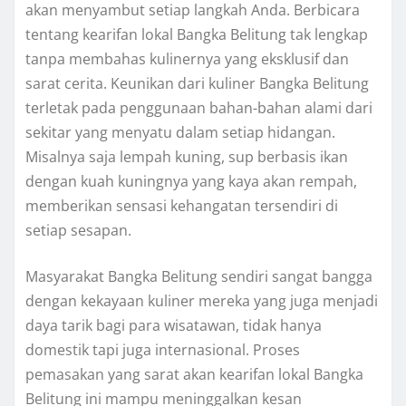
akan menyambut setiap langkah Anda. Berbicara
tentang kearifan lokal Bangka Belitung tak lengkap
tanpa membahas kulinernya yang eksklusif dan
sarat cerita. Keunikan dari kuliner Bangka Belitung
terletak pada penggunaan bahan-bahan alami dari
sekitar yang menyatu dalam setiap hidangan.
Misalnya saja lempah kuning, sup berbasis ikan
dengan kuah kuningnya yang kaya akan rempah,
memberikan sensasi kehangatan tersendiri di
setiap sesapan.
Masyarakat Bangka Belitung sendiri sangat bangga
dengan kekayaan kuliner mereka yang juga menjadi
daya tarik bagi para wisatawan, tidak hanya
domestik tapi juga internasional. Proses
pemasakan yang sarat akan kearifan lokal Bangka
Belitung ini mampu meninggalkan kesan