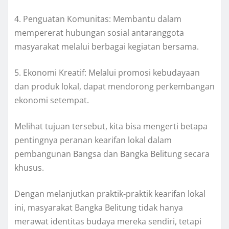
4. Penguatan Komunitas: Membantu dalam
mempererat hubungan sosial antaranggota
masyarakat melalui berbagai kegiatan bersama.
5. Ekonomi Kreatif: Melalui promosi kebudayaan
dan produk lokal, dapat mendorong perkembangan
ekonomi setempat.
Melihat tujuan tersebut, kita bisa mengerti betapa
pentingnya peranan kearifan lokal dalam
pembangunan Bangsa dan Bangka Belitung secara
khusus.
Dengan melanjutkan praktik-praktik kearifan lokal
ini, masyarakat Bangka Belitung tidak hanya
merawat identitas budaya mereka sendiri, tetapi