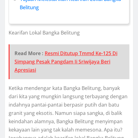
Belitung
Kearifan Lokal Bangka Belitung
Read More :
Resmi Ditutup Tmmd Ke-125 Di
Simpang Pesak Pangdam Ii Sriwijaya Beri
Apresiasi
Ketika mendengar kata Bangka Belitung, banyak
dari kita yang mungkin langsung terbayang dengan
indahnya pantai-pantai berpasir putih dan batu
granit yang eksotis. Namun siapa sangka, di balik
keindahan alamnya, Bangka Belitung menyimpan
kekayaan lain yang tak kalah memesona. Apa itu?