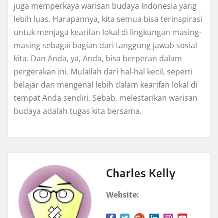
juga memperkaya warisan budaya Indonesia yang
lebih luas. Harapannya, kita semua bisa terinspirasi
untuk menjaga kearifan lokal di lingkungan masing-
masing sebagai bagian dari tanggung jawab sosial
kita. Dan Anda, ya, Anda, bisa berperan dalam
pergerakan ini. Mulailah dari hal-hal kecil, seperti
belajar dan mengenal lebih dalam kearifan lokal di
tempat Anda sendiri. Sebab, melestarikan warisan
budaya adalah tugas kita bersama.
Charles Kelly
Website: