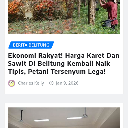
BERITA BELITUNG
Ekonomi Rakyat! Harga Karet Dan
Sawit Di Belitung Kembali Naik
Tipis, Petani Tersenyum Lega!
Charles Kelly
Jan 9, 2026