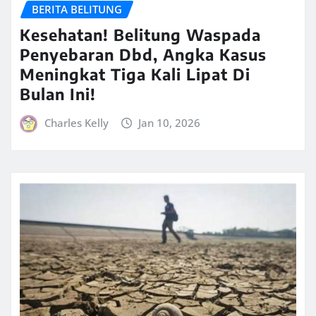
BERITA BELITUNG
Kesehatan! Belitung Waspada
Penyebaran Dbd, Angka Kasus
Meningkat Tiga Kali Lipat Di
Bulan Ini!
Charles Kelly
Jan 10, 2026