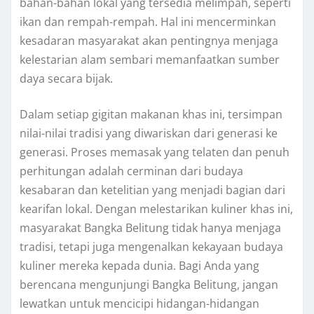
bahan-bahan lokal yang tersedia melimpah, seperti
ikan dan rempah-rempah. Hal ini mencerminkan
kesadaran masyarakat akan pentingnya menjaga
kelestarian alam sembari memanfaatkan sumber
daya secara bijak.
Dalam setiap gigitan makanan khas ini, tersimpan
nilai-nilai tradisi yang diwariskan dari generasi ke
generasi. Proses memasak yang telaten dan penuh
perhitungan adalah cerminan dari budaya
kesabaran dan ketelitian yang menjadi bagian dari
kearifan lokal. Dengan melestarikan kuliner khas ini,
masyarakat Bangka Belitung tidak hanya menjaga
tradisi, tetapi juga mengenalkan kekayaan budaya
kuliner mereka kepada dunia. Bagi Anda yang
berencana mengunjungi Bangka Belitung, jangan
lewatkan untuk mencicipi hidangan-hidangan