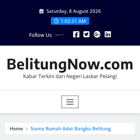
Skip
Saturday, 8 August 2026
to
content
1:02:33 AM
Follow Us
BelitungNow.com
Kabar Terkini dari Negeri Laskar Pelangi
Home
Nama Rumah Adat Bangka Belitung