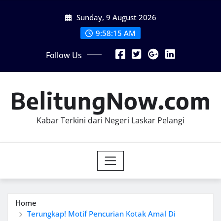
Skip
Sunday, 9 August 2026
to
content
9:58:17 AM
Follow Us
BelitungNow.com
Kabar Terkini dari Negeri Laskar Pelangi
Home
Terungkap! Motif Pencurian Kotak Amal Di