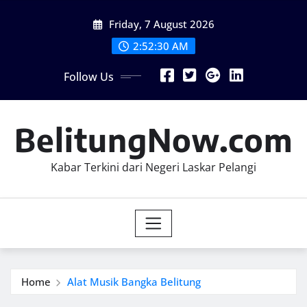
Skip
Friday, 7 August 2026
to
content
2:52:31 AM
Follow Us
BelitungNow.com
Kabar Terkini dari Negeri Laskar Pelangi
Home
Alat Musik Bangka Belitung