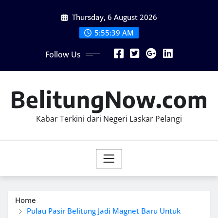
Skip
Thursday, 6 August 2026
to
content
5:55:41 AM
Follow Us
BelitungNow.com
Kabar Terkini dari Negeri Laskar Pelangi
Home
Pulau Pasir Belitung Jadi Magnet Baru Untuk