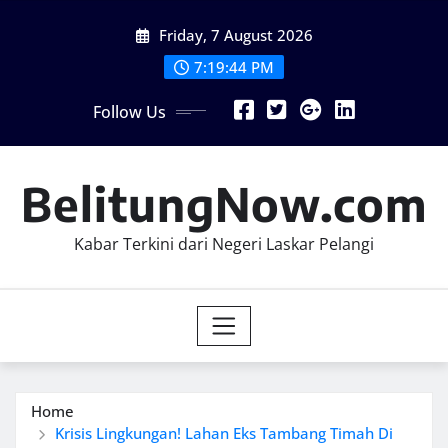
Skip
Friday, 7 August 2026
to
content
7:19:45 PM
Follow Us
BelitungNow.com
Kabar Terkini dari Negeri Laskar Pelangi
Home
Krisis Lingkungan! Lahan Eks Tambang Timah Di