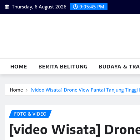
Skip
Thursday, 6 August 2026
9:05:46 PM
to
content
HOME
BERITA BELITUNG
BUDAYA & TRA
Home
[video Wisata] Drone View Pantai Tanjung Tinggi 
FOTO & VIDEO
[video Wisata] Dron