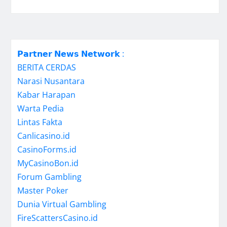
𝗣𝗮𝗿𝘁𝗻𝗲𝗿 𝗡𝗲𝘄𝘀 𝗡𝗲𝘁𝘄𝗼𝗿𝗸 :
BERITA CERDAS
Narasi Nusantara
Kabar Harapan
Warta Pedia
Lintas Fakta
Canlicasino.id
CasinoForms.id
MyCasinoBon.id
Forum Gambling
Master Poker
Dunia Virtual Gambling
FireScattersCasino.id