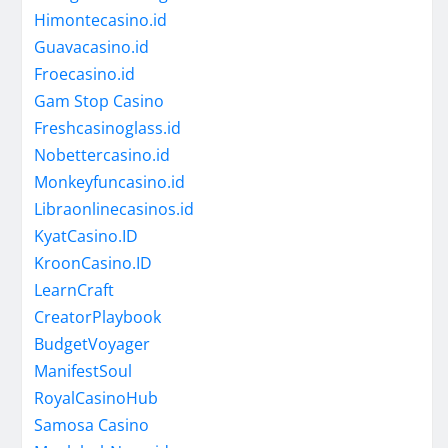
Himontecasino.id
Guavacasino.id
Froecasino.id
Gam Stop Casino
Freshcasinoglass.id
Nobettercasino.id
Monkeyfuncasino.id
Libraonlinecasinos.id
KyatCasino.ID
KroonCasino.ID
LearnCraft
CreatorPlaybook
BudgetVoyager
ManifestSoul
RoyalCasinoHub
Samosa Casino