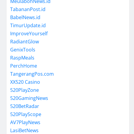
MeulabohNews.id
TabananPost.id
BabelNews.id
TimurUpdate.id
ImproveYourself
RadiantGlow
GenixTools
RaspMeals
PerchHome
TangerangPos.com
XX520 Casino
520PlayZone
520GamingNews
520BetRadar
520PlayScope
AV7PlayNews
LasiBetNews