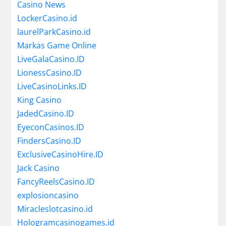
Casino News
LockerCasino.id
laurelParkCasino.id
Markas Game Online
LiveGalaCasino.ID
LionessCasino.ID
LiveCasinoLinks.ID
King Casino
JadedCasino.ID
EyeconCasinos.ID
FindersCasino.ID
ExclusiveCasinoHire.ID
Jack Casino
FancyReelsCasino.ID
explosioncasino
Miracleslotcasino.id
Hologramcasinogames.id