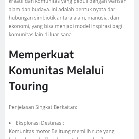
kreatif dan komunitas yang peduli dengan warisan
alam dan budaya. Ini adalah bentuk nyata dari
hubungan simbiotik antara alam, manusia, dan
ekonomi, yang bisa menjadi model inspirasi bagi
komunitas lain di luar sana.
Memperkuat
Komunitas Melalui
Touring
Penjelasan Singkat Berkaitan:
Eksplorasi Destinasi:
Komunitas motor Belitung memilih rute yang