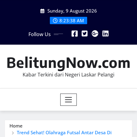
Skip
Sunday, 9 August 2026
to
content
8:23:39 AM
Follow Us
BelitungNow.com
Kabar Terkini dari Negeri Laskar Pelangi
Home
Trend Sehat! Olahraga Futsal Antar Desa Di