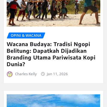
OPINI & WACANA
Wacana Budaya: Tradisi Ngopi
Belitung: Dapatkah Dijadikan
Branding Utama Pariwisata Kopi
Dunia?
Charles Kelly
Jan 11, 2026