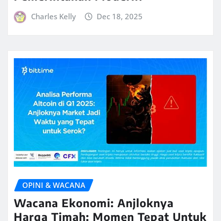
Charles Kelly
Dec 18, 2025
OPINI & WACANA
Wacana Ekonomi: Anjloknya
Harga Timah: Momen Tepat Untuk