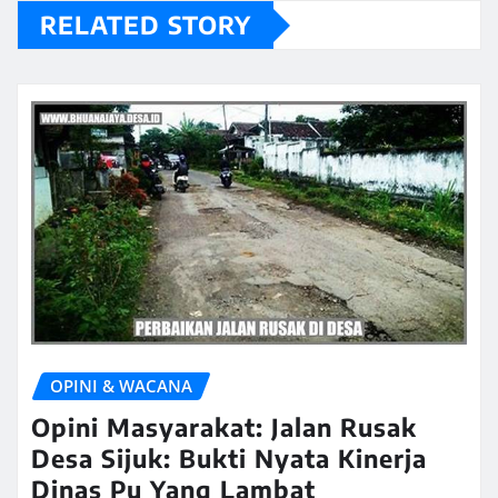
RELATED STORY
OPINI & WACANA
Opini Masyarakat: Jalan Rusak
Desa Sijuk: Bukti Nyata Kinerja
Dinas Pu Yang Lambat