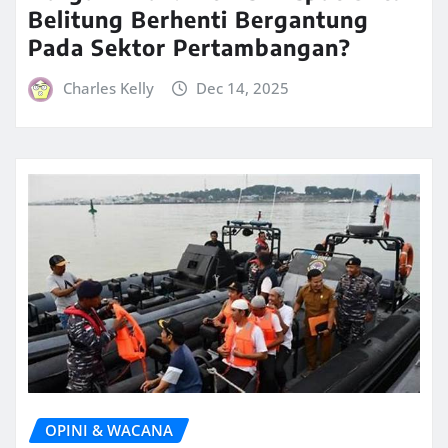
Belitung Berhenti Bergantung
Pada Sektor Pertambangan?
Charles Kelly
Dec 14, 2025
OPINI & WACANA