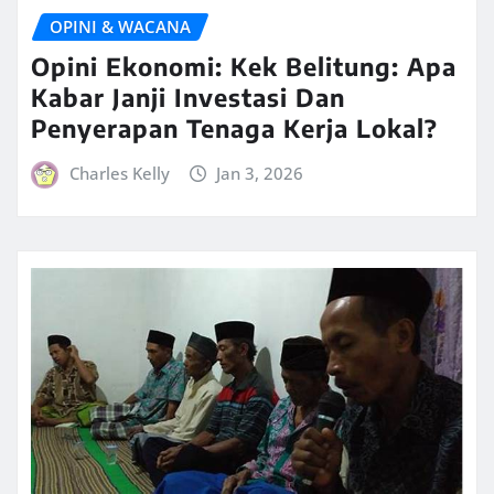
OPINI & WACANA
Opini Ekonomi: Kek Belitung: Apa
Kabar Janji Investasi Dan
Penyerapan Tenaga Kerja Lokal?
Charles Kelly
Jan 3, 2026