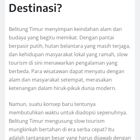
Destinasi?
Belitung Timur menyimpan keindahan alam dan
budaya yang begitu memikat. Dengan pantai
berpasir putih, hutan belantara yang masih terjaga,
dan kehidupan masyarakat lokal yang ramah, slow
tourism di sini menawarkan pengalaman yang
berbeda. Para wisatawan dapat menyatu dengan
alam dan masyarakat setempat, merasakan
ketenangan dalam hiruk-pikuk dunia modern.
Namun, suatu konsep baru tentunya
membutuhkan waktu untuk diadopsi sepenuhnya.
Belitung Timur mengusung slow tourism
mungkinkah bertahan di era serba cepat? Itu
adalah tantangan besar yang harus dijawab dengan