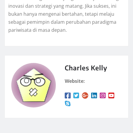
inovasi dan strategi yang matang. Jika sukses, ini
bukan hanya mengenai bertahan, tetapi melaju
sebagai pemimpin dalam perubahan paradigma
pariwisata di masa depan.
Charles Kelly
Website: