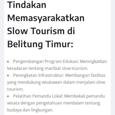
Tindakan
Memasyarakatkan
Slow Tourism di
Belitung Timur:
Pengembangan Program Edukasi: Meningkatkan
kesadaran tentang manfaat slow tourism.
Peningkatan Infrastruktur: Membangun fasilitas
yang mendukung wisatawan dalam menjalani slow
tourism.
Pelatihan Pemandu Lokal: Membekali pemandu
wisata dengan pengetahuan mendalam tentang
budaya dan lingkungan.