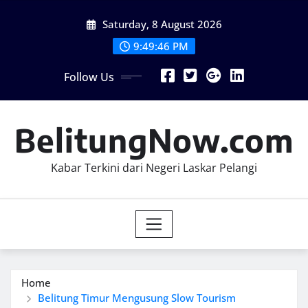
Skip
Saturday, 8 August 2026
to
content
9:49:47 PM
Follow Us
BelitungNow.com
Kabar Terkini dari Negeri Laskar Pelangi
Home
Belitung Timur Mengusung Slow Tourism