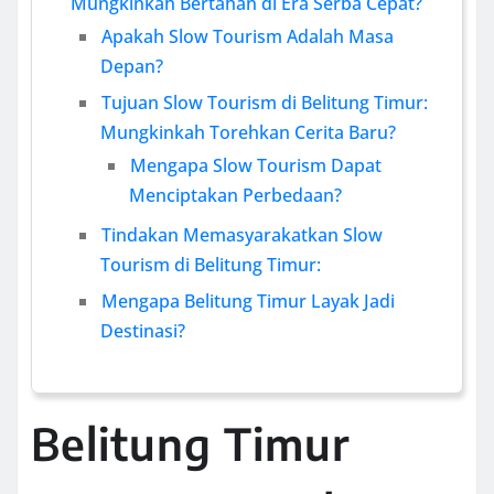
Mungkinkah Bertahan di Era Serba Cepat?
Apakah Slow Tourism Adalah Masa
Depan?
Tujuan Slow Tourism di Belitung Timur:
Mungkinkah Torehkan Cerita Baru?
Mengapa Slow Tourism Dapat
Menciptakan Perbedaan?
Tindakan Memasyarakatkan Slow
Tourism di Belitung Timur:
Mengapa Belitung Timur Layak Jadi
Destinasi?
Belitung Timur