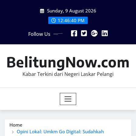
Skip
Sunday, 9 August 2026
to
content
12:46:42 PM
Follow Us
BelitungNow.com
Kabar Terkini dari Negeri Laskar Pelangi
Home
Opini Lokal: Umkm Go Digital: Sudahkah