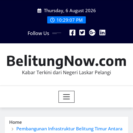
Skip
Thursday, 6 August 2026
to
content
10:29:08 PM
Follow Us
BelitungNow.com
Kabar Terkini dari Negeri Laskar Pelangi
Home
Pembangunan Infrastruktur Belitung Timur Antara